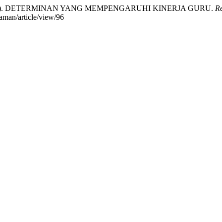
ras. (2021). DETERMINAN YANG MEMPENGARUHI KINERJA GURU.
R
aman/article/view/96