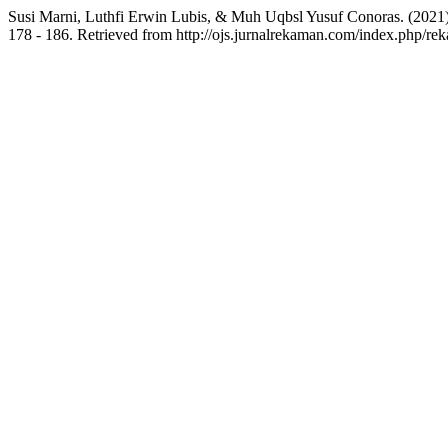
Susi Marni, Luthfi Erwin Lubis, & Muh Uqbsl Yusuf Cono
178 - 186. Retrieved from http://ojs.jurnalrekaman.com/index.php/rek