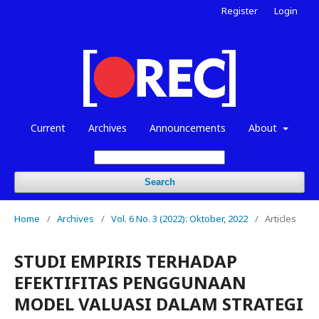
Register
Login
Current
Archives
Announcements
About
Search
Home
/
Archives
/
Vol. 6 No. 3 (2022): Oktober, 2022
/
Articles
STUDI EMPIRIS TERHADAP
EFEKTIFITAS PENGGUNAAN
MODEL VALUASI DALAM STRATEGI