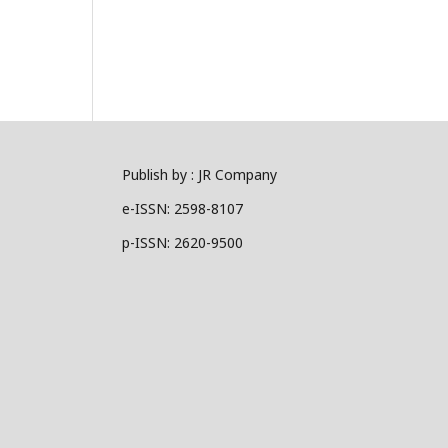
Publish by : JR Company
e-ISSN: 2598-8107
p-ISSN: 2620-9500