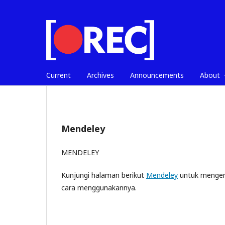
Current
Archives
Announcements
About
Mendeley
MENDELEY
Kunjungi halaman berikut
Mendeley
untuk mengena
cara menggunakannya.