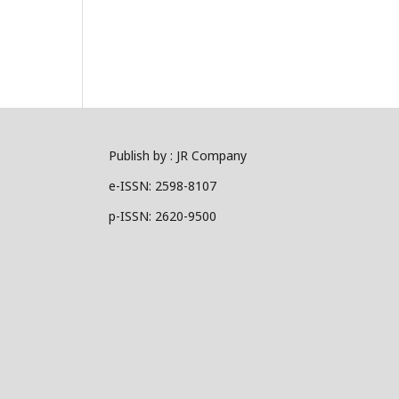
Publish by : JR Company
e-ISSN: 2598-8107
p-ISSN: 2620-9500