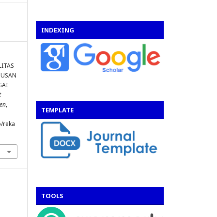
INDEXING
LITAS
TUSAN
GAI
t
en
,
TEMPLATE
p/reka
TOOLS