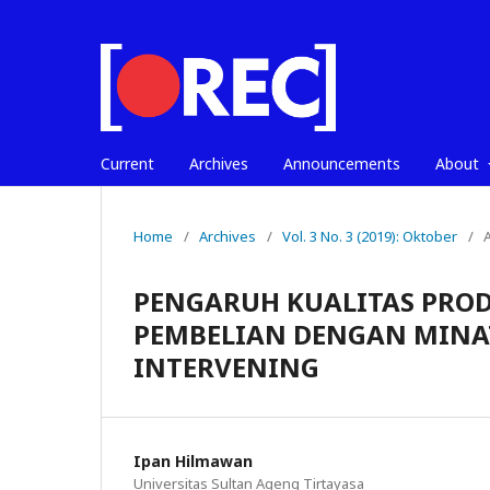
Current
Archives
Announcements
About
Home
/
Archives
/
Vol. 3 No. 3 (2019): Oktober
/
A
PENGARUH KUALITAS PRO
PEMBELIAN DENGAN MINAT
INTERVENING
Ipan Hilmawan
Universitas Sultan Ageng Tirtayasa