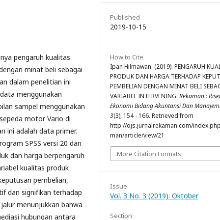
Published
2019-10-15
anya pengaruh kualitas
How to Cite
Ipan Hilmawan. (2019). PENGARUH KUA
dengan minat beli sebagai
PRODUK DAN HARGA TERHADAP KEPU
an dalam penelitian ini
PEMBELIAN DENGAN MINAT BELI SEBA
n data menggunakan
VARIABEL INTERVENING.
Rekaman : Rise
bilan sampel menggunakan
Ekonomi Bidang Akuntansi Dan Manajem
3
(3), 154 - 166. Retrieved from
epeda motor Vario di
http://ojs.jurnalrekaman.com/index.ph
 ini adalah data primer.
man/article/view/21
program SPSS versi 20 dan
More Citation Formats
oduk dan harga berpengaruh
ariabel kualitas produk
 keputusan pembelian,
Issue
if dan signifikan terhadap
Vol. 3 No. 3 (2019): Oktober
is jalur menunjukkan bahwa
Section
mediasi hubungan antara