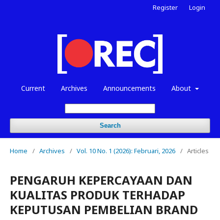
Register
Login
Current
Archives
Announcements
About
Search
Home
/
Archives
/
Vol. 10 No. 1 (2026): Februari, 2026
/
Articles
PENGARUH KEPERCAYAAN DAN
KUALITAS PRODUK TERHADAP
KEPUTUSAN PEMBELIAN BRAND