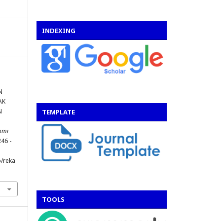
INDEXING
N
AK
N
TEMPLATE
omi
246 -
p/reka
TOOLS