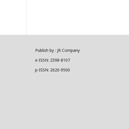
Publish by : JR Company
e-ISSN: 2598-8107
p-ISSN: 2620-9500