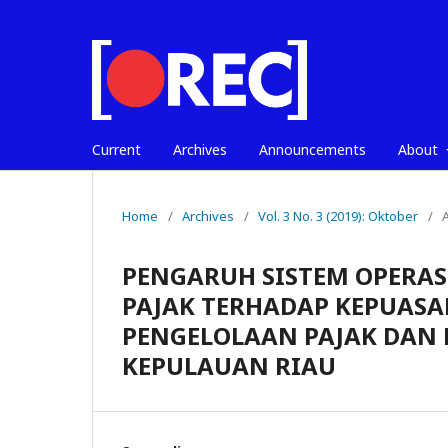
Current
Archives
Announcements
About
Home
/
Archives
/
Vol. 3 No. 3 (2019): Oktober
/
A
PENGARUH SISTEM OPERA
PAJAK TERHADAP KEPUASA
PENGELOLAAN PAJAK DAN R
KEPULAUAN RIAU