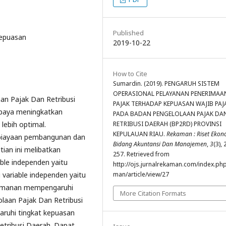
Published
Kepuasan
2019-10-22
How to Cite
Sumardin. (2019). PENGARUH SISTEM
OPERASIONAL PELAYANAN PENERIMAA
an Pajak Dan Retribusi
PAJAK TERHADAP KEPUASAN WAJIB PAJ
upaya meningkatkan
PADA BADAN PENGELOLAAN PAJAK DA
lebih optimal.
RETRIBUSI DAERAH (BP2RD) PROVINSI
KEPULAUAN RIAU.
Rekaman : Riset Ekon
biayaan pembangunan dan
Bidang Akuntansi Dan Manajemen
,
3
(3), 
tian ini melibatkan
257. Retrieved from
ble independen yaitu
http://ojs.jurnalrekaman.com/index.ph
 variable independen yaitu
man/article/view/27
nyamanan mempengaruhi
More Citation Formats
laan Pajak Dan Retribusi
ruhi tingkat kepuasan
etribusi Daerah. Dapat