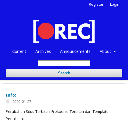
Register
Login
Current
Archives
Announcements
About
Search
Info:
2020-01-27
Perubahan Situs Terbitan, Frekuensi Terbitan dan Template
Penulisan.