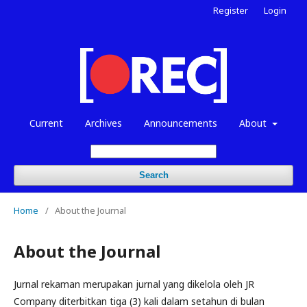
Register
Login
Current
Archives
Announcements
About
Search
Home
/
About the Journal
About the Journal
Jurnal rekaman merupakan jurnal yang dikelola oleh JR
Company diterbitkan tiga (3) kali dalam setahun di bulan