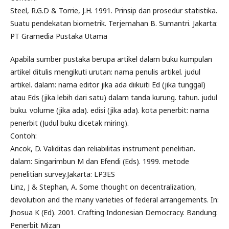
Steel, R.G.D & Torrie, J.H. 1991. Prinsip dan prosedur statistika.
Suatu pendekatan biometrik. Terjemahan B. Sumantri. Jakarta:
PT Gramedia Pustaka Utama
Apabila sumber pustaka berupa artikel dalam buku kumpulan
artikel ditulis mengikuti urutan: nama penulis artikel. judul
artikel. dalam: nama editor jika ada diikuiti Ed (jika tunggal)
atau Eds (jika lebih dari satu) dalam tanda kurung. tahun. judul
buku. volume (jika ada). edisi (jika ada). kota penerbit: nama
penerbit (Judul buku dicetak miring).
Contoh:
Ancok, D. Validitas dan reliabilitas instrument penelitian.
dalam: Singarimbun M dan Efendi (Eds). 1999. metode
penelitian survey.Jakarta: LP3ES
Linz, J & Stephan, A. Some thought on decentralization,
devolution and the many varieties of federal arrangements. In:
Jhosua K (Ed). 2001. Crafting Indonesian Democracy. Bandung:
Penerbit Mizan