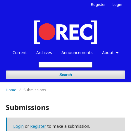
Register
Login
Current
Archives
Announcements
About
Search
Home
/
Submissions
Submissions
Login
or
Register
to make a submission.