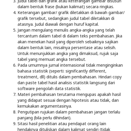
Judul tabel dan grafik atau keterangan gambar disusun
dalam bentuk frase (bukan kalimat) secara ringkas.
Keterangan gambar/ grafik diletakkan di bawah gambar/
grafik tersebut, sedangkan judul tabel diletakkan di
atasnya. Judul diawali dengan huruf kapital.
Jangan mengulang menulis angka-angka yang telah
tercantum dalam tabel di dalam teks pembahasan. Jika
akan menekan hasil yang diperoleh sebaiknya sajikan
dalam bentuk lain, misalnya persentase atau selisih.
Untuk menunjukkan angka yang dimaksud, rujuk saja
tabel yang memuat angka tersebut.
Pada umumnya jurnal internasional tidak menginginkan
bahasa statistik (seperti: significantly different,
treatment, dll) ditulis dalam pembahasan. Hindari copy
dan paste tabel hasil analisis statistik langsung dari
software pengolah data statistik.
Materi pembahasan terutama mengupas apakah hasil
yang didapat sesuai dengan hipotesis atau tidak, dan
kemukakan argumentasinya.
Pengutipan rujukan dalam pembahasan jangan terlalu
panjang (bila perlu dihindari).
Sitasi hasil penelitian atau pendapat orang lain
hendaknya dituliskan dalam kalimat sendiri (tidak