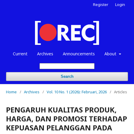
Register
Login
Current
Archives
Announcements
About
Search
Home
/
Archives
/
Vol. 10 No. 1 (2026): Februari, 2026
/
Articles
PENGARUH KUALITAS PRODUK,
HARGA, DAN PROMOSI TERHADAP
KEPUASAN PELANGGAN PADA